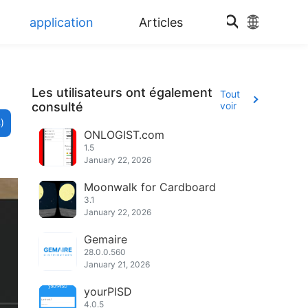
application
Articles
Les utilisateurs ont également
Tout
consulté
voir
)
ONLOGIST.com
1.5
January 22, 2026
Moonwalk for Cardboard
3.1
January 22, 2026
Gemaire
28.0.0.560
January 21, 2026
yourPISD
4.0.5