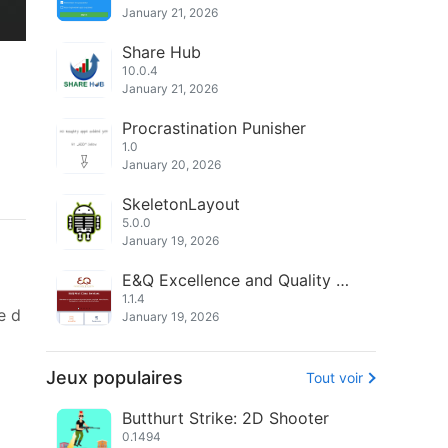
January 21, 2026
Share Hub
10.0.4
January 21, 2026
Procrastination Punisher
1.0
January 20, 2026
SkeletonLayout
5.0.0
January 19, 2026
E&Q Excellence and Quality Fir
st Class Services
1.1.4
e d
January 19, 2026
Jeux populaires
Tout voir
Butthurt Strike: 2D Shooter
0.1494