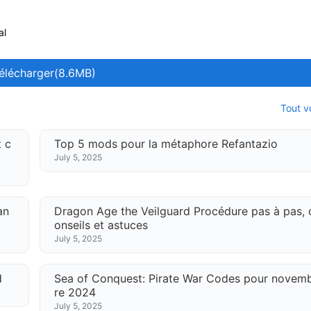
al
élécharger(8.6MB)
Tout v
 c
Top 5 mods pour la métaphore Refantazio
July 5, 2025
an
Dragon Age the Veilguard Procédure pas à pas, 
onseils et astuces
July 5, 2025
d
Sea of ​​Conquest: Pirate War Codes pour novem
re 2024
July 5, 2025