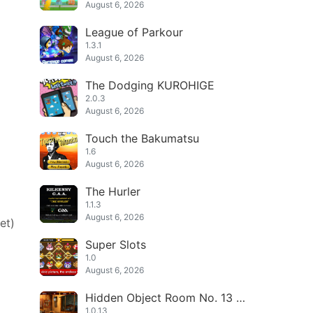
August 6, 2026
League of Parkour
1.3.1
August 6, 2026
The Dodging KUROHIGE
2.0.3
August 6, 2026
Touch the Bakumatsu
1.6
August 6, 2026
The Hurler
1.1.3
August 6, 2026
et)
Super Slots
1.0
August 6, 2026
Hidden Object Room No. 13 Fr
ee
1.0.13