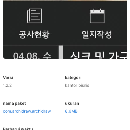
Versi
kategori
1.2.2
kantor bisnis
nama paket
ukuran
com.archidraw.archidraw
8.6MB
Perbarui waktu