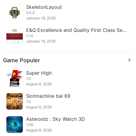
SkeletonLayout
5.0.0
January 19, 2026
E&Q Excellence and Quality First Class Serv
ices
1.1.4
January 19, 2026
Game Populer
Super High
1.0
August 8, 2026
Slotmachine bai 69
1.0
August 8, 2026
Asteroidz : Sky Watch 3D
1.06
August 8, 2026