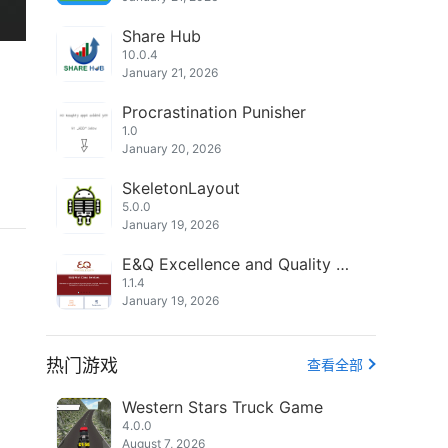
Share Hub
10.0.4
January 21, 2026
Procrastination Punisher
1.0
January 20, 2026
SkeletonLayout
5.0.0
January 19, 2026
E&Q Excellence and Quality Fir
st Class Services
1.1.4
January 19, 2026
热门游戏
查看全部
Western Stars Truck Game
4.0.0
August 7, 2026