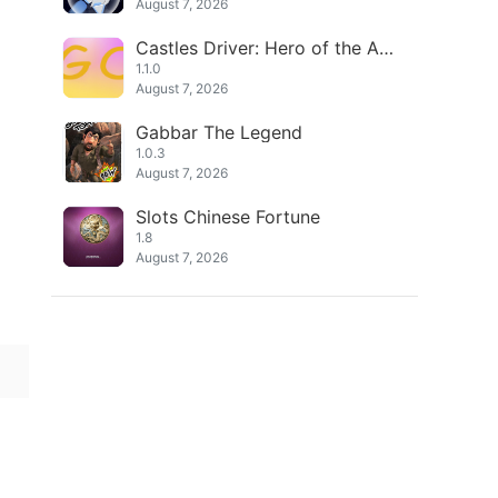
August 7, 2026
Castles Driver: Hero of the Am
erican Empire US
1.1.0
August 7, 2026
Gabbar The Legend
1.0.3
August 7, 2026
Slots Chinese Fortune
1.8
August 7, 2026