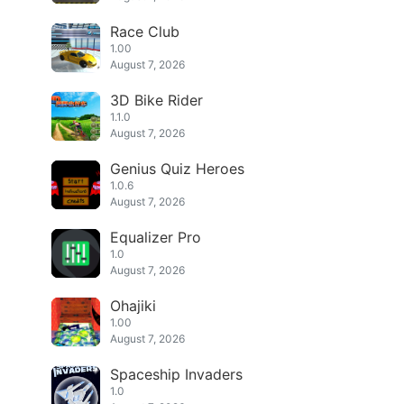
Race Club
1.00
August 7, 2026
3D Bike Rider
1.1.0
August 7, 2026
Genius Quiz Heroes
1.0.6
August 7, 2026
Equalizer Pro
1.0
August 7, 2026
Ohajiki
1.00
August 7, 2026
Spaceship Invaders
1.0