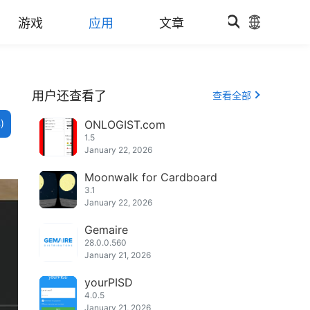
游戏
应用
文章
用户还查看了
查看全部
)
ONLOGIST.com
1.5
January 22, 2026
Moonwalk for Cardboard
3.1
January 22, 2026
Gemaire
28.0.0.560
January 21, 2026
yourPISD
4.0.5
January 21, 2026