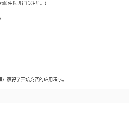
et
邮件以进行ID注册。）
t）
理）赢得了开始竞赛的应用程序。