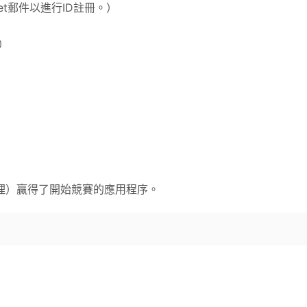
et
郵件以進行ID註冊。）
t）
理）贏得了開始競賽的應用程序。