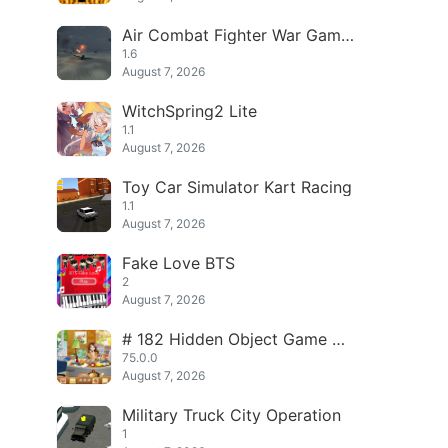
Air Combat Fighter War Game
s
1.6
August 7, 2026
WitchSpring2 Lite
1.1
August 7, 2026
Toy Car Simulator Kart Racing
1.1
August 7, 2026
Fake Love BTS
2
August 7, 2026
# 182 Hidden Object Game Ne
w Mystery Phantom Thief
75.0.0
August 7, 2026
Military Truck City Operation
1