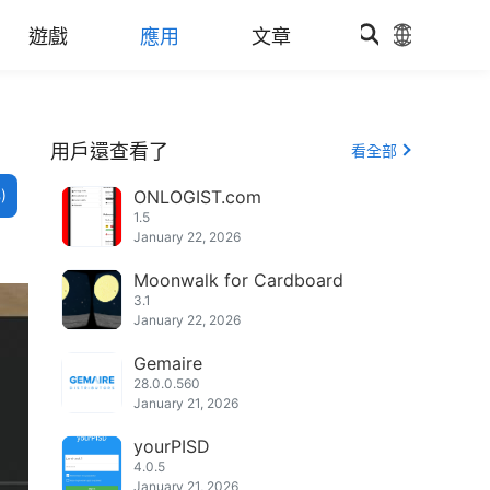
遊戲
應用
文章
用戶還查看了
看全部
)
ONLOGIST.com
1.5
January 22, 2026
Moonwalk for Cardboard
3.1
January 22, 2026
Gemaire
28.0.0.560
January 21, 2026
yourPISD
4.0.5
January 21, 2026