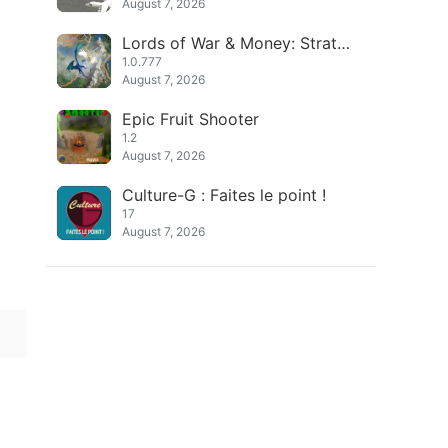
August 7, 2026
Lords of War & Money: Strateg
y
1.0.777
August 7, 2026
Epic Fruit Shooter
1.2
August 7, 2026
Culture-G : Faites le point !
17
August 7, 2026