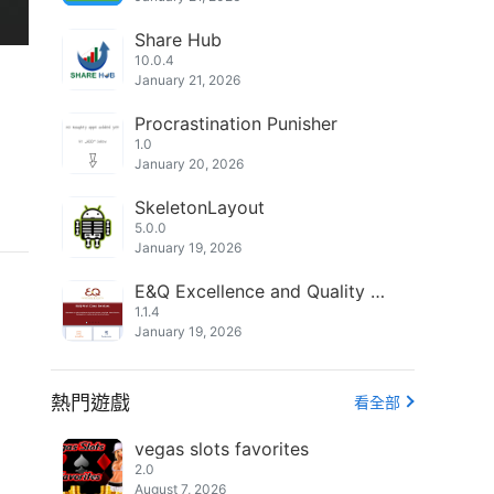
Share Hub
10.0.4
January 21, 2026
Procrastination Punisher
1.0
January 20, 2026
SkeletonLayout
5.0.0
January 19, 2026
E&Q Excellence and Quality Fir
st Class Services
1.1.4
January 19, 2026
熱門遊戲
看全部
vegas slots favorites
2.0
August 7, 2026